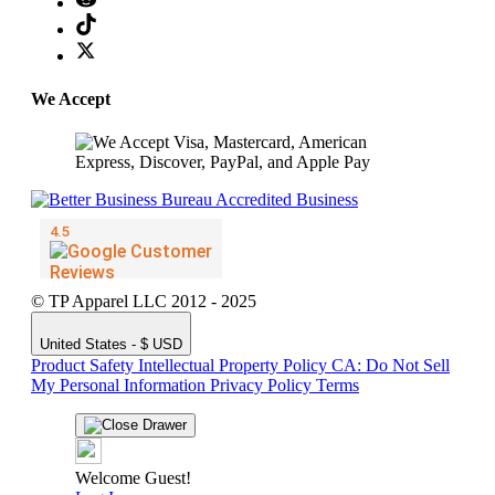
We Accept
© TP Apparel LLC 2012 - 2025
United States - $ USD
Product Safety
Intellectual Property Policy
CA: Do Not Sell
My Personal Information
Privacy Policy
Terms
Welcome Guest!