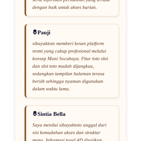
dengan baik untuk akses harian.
Pauji
sibayaktoto memberi kesan platform
resmi yang cukup profesional melalui
konsep Muni Socabaya. Fitur toto slot
dan slot toto mudah dijangkau,
sedangkan tampilan halaman terasa
bersih sehingga nyaman digunakan
dalam waktu lama.
Sintia Bella
Saya menilai sibayaktoto unggul dari
sisi kemudahan akses dan struktur
menu. Informasi togel 4D disajikan