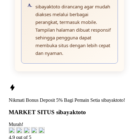
sibayaktoto dirancang agar mudah
diakses melalui berbagai
perangkat, termasuk mobile.
Tampilan halaman dibuat responsif
sehingga pengguna dapat
membuka situs dengan lebih cepat
dan nyaman.
Nikmati
Bonus Deposit 5%
Bagi Pemain Setia
sibayaktoto!
MARKET SITUS sibayaktoto
Murah!
4.9 out of 5