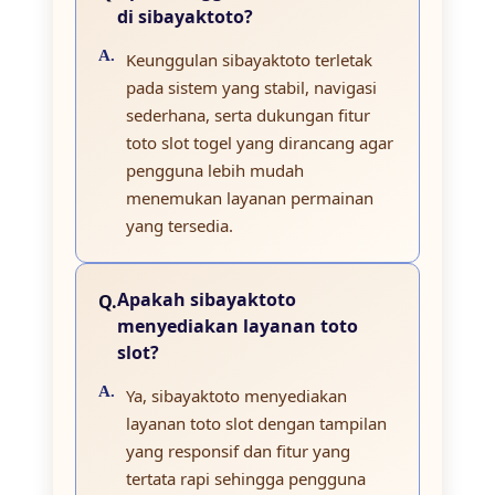
di sibayaktoto?
Keunggulan sibayaktoto terletak
pada sistem yang stabil, navigasi
sederhana, serta dukungan fitur
toto slot togel yang dirancang agar
pengguna lebih mudah
menemukan layanan permainan
yang tersedia.
Apakah sibayaktoto
menyediakan layanan toto
slot?
Ya, sibayaktoto menyediakan
layanan toto slot dengan tampilan
yang responsif dan fitur yang
tertata rapi sehingga pengguna