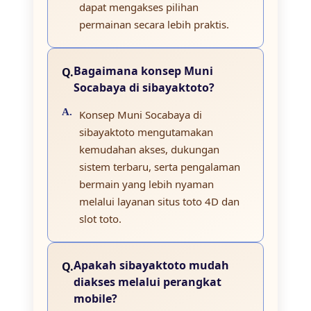
dapat mengakses pilihan
permainan secara lebih praktis.
Bagaimana konsep Muni
Socabaya di sibayaktoto?
Konsep Muni Socabaya di
sibayaktoto mengutamakan
kemudahan akses, dukungan
sistem terbaru, serta pengalaman
bermain yang lebih nyaman
melalui layanan situs toto 4D dan
slot toto.
Apakah sibayaktoto mudah
diakses melalui perangkat
mobile?