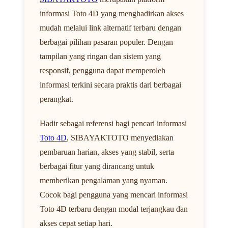
informasi Toto 4D yang menghadirkan akses
mudah melalui link alternatif terbaru dengan
berbagai pilihan pasaran populer. Dengan
tampilan yang ringan dan sistem yang
responsif, pengguna dapat memperoleh
informasi terkini secara praktis dari berbagai
perangkat.
Hadir sebagai referensi bagi pencari informasi
Toto 4D
, SIBAYAKTOTO menyediakan
pembaruan harian, akses yang stabil, serta
berbagai fitur yang dirancang untuk
memberikan pengalaman yang nyaman.
Cocok bagi pengguna yang mencari informasi
Toto 4D terbaru dengan modal terjangkau dan
akses cepat setiap hari.