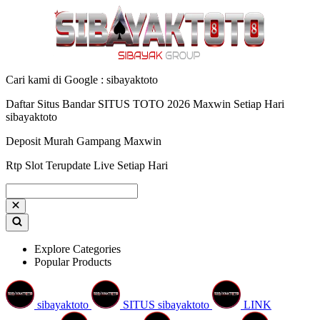
Cari kami di Google : sibayaktoto
Daftar Situs Bandar SITUS TOTO 2026 Maxwin Setiap Hari
sibayaktoto
Deposit Murah Gampang Maxwin
Rtp Slot Terupdate Live Setiap Hari
Explore Categories
Popular Products
sibayaktoto
SITUS sibayaktoto
LINK