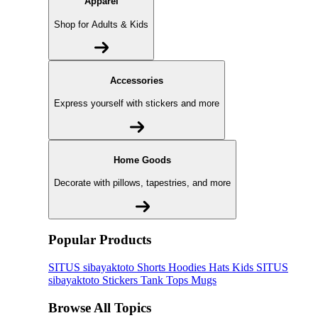
Apparel
Shop for Adults & Kids
Accessories
Express yourself with stickers and more
Home Goods
Decorate with pillows, tapestries, and more
Popular Products
SITUS sibayaktoto
Shorts
Hoodies
Hats
Kids SITUS
sibayaktoto
Stickers
Tank Tops
Mugs
Browse All Topics