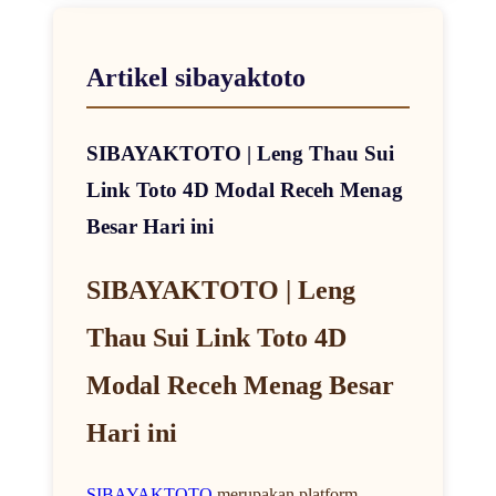
Artikel sibayaktoto
SIBAYAKTOTO | Leng Thau Sui
Link Toto 4D Modal Receh Menag
Besar Hari ini
SIBAYAKTOTO | Leng
Thau Sui Link Toto 4D
Modal Receh Menag Besar
Hari ini
SIBAYAKTOTO
merupakan platform