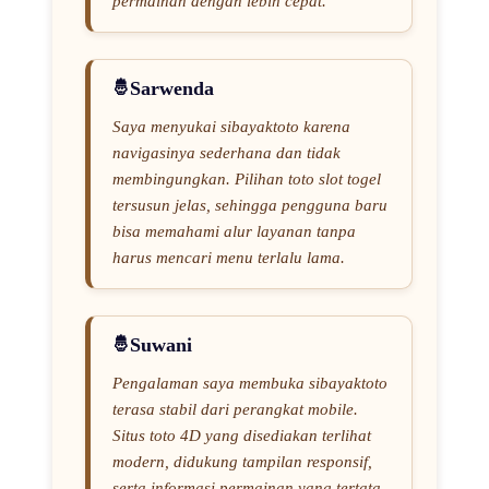
permainan dengan lebih cepat.
Sarwenda
Saya menyukai sibayaktoto karena
navigasinya sederhana dan tidak
membingungkan. Pilihan toto slot togel
tersusun jelas, sehingga pengguna baru
bisa memahami alur layanan tanpa
harus mencari menu terlalu lama.
Suwani
Pengalaman saya membuka sibayaktoto
terasa stabil dari perangkat mobile.
Situs toto 4D yang disediakan terlihat
modern, didukung tampilan responsif,
serta informasi permainan yang tertata